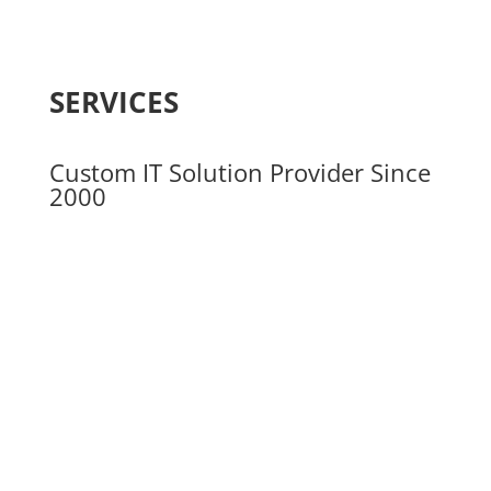
SERVICES
Custom IT Solution Provider Since
2000
Pembuatan Web
Pembuatan Website untuk Company Profile,
Marketing Communication, dan e-Commerce
Business Email