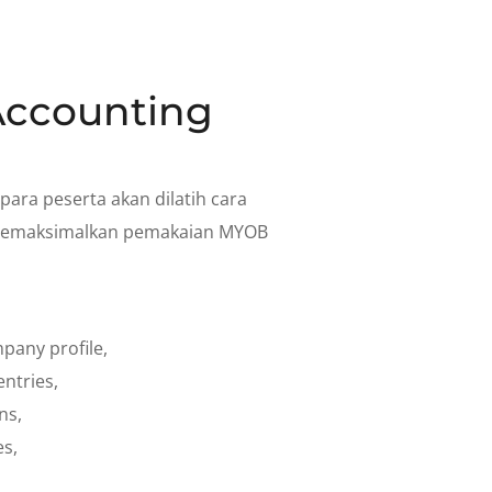
ccounting
i para peserta akan dilatih cara
emaksimalkan pemakaian MYOB
pany profile,
ntries,
ns,
s,