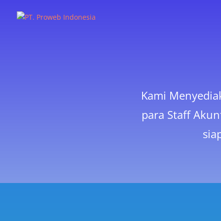
Kami Menyediak
para Staff Akun
sia