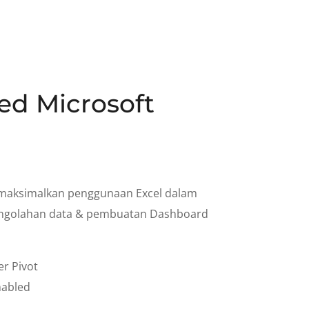
d Microsoft
maksimalkan penggunaan Excel dalam
engolahan data & pembuatan Dashboard
er Pivot
nabled
or (VBE),