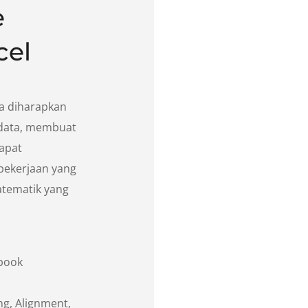
e
cel
ta diharapkan
data, membuat
dapat
pekerjaan yang
atematik yang
kbook
g, Alignment,