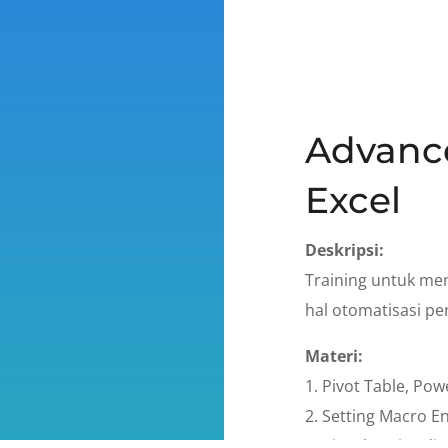
Advance
Excel
Deskripsi:
Training untuk me
hal otomatisasi p
Materi:
1. Pivot Table, Pow
2. Setting Macro E
3. Visual Basic Edit