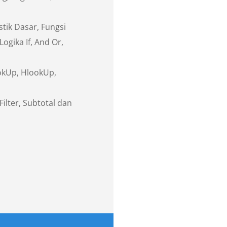
istik Dasar, Fungsi
Logika If, And Or,
okUp, HlookUp,
Filter, Subtotal dan