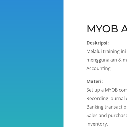
MYOB A
Deskripsi:
Melalui training in
menggunakan & m
Accounting
Materi:
Set up a MYOB com
Recording journal e
Banking transactio
Sales and purchase
Inventory,